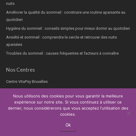
nuits
Améliorer la qualité du sommeil : construire une routine apaisante au
quotidien
Hygiène du sommeil : conseils simples pour mieux dormir au quotidien
Anxiété et sommeil : comprendre le cercle et retrouver des nuits
apaisées
Troubles du sommeil : causes fréquentes et facteurs à connaître
Nos Centres
Centre VitaPsy Bruxelles
Nous utilisons des cookies pour vous garantir la meilleure
expérience sur notre site. Si vous continuez à utiliser ce
dernier, nous considérerons que vous acceptez l'utilisation des
Copyright © 2026.
Thérapie trouble du sommeil
Tous droits réservés.
cookies.
Privium – Des services qui soutiennent vos soins. Pour psychologues,
psychotherapeutes et hypnotherapeutes.
Ok
RGPD - Politique de Protection de la Vie Privée