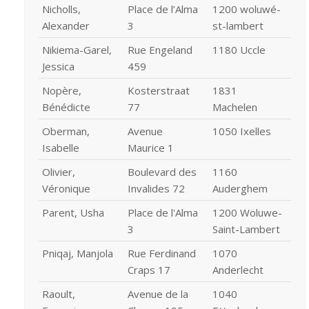
Nicholls,
Place de l’Alma
1200 woluwé-
Alexander
3
st-lambert
Nikiema-Garel,
Rue Engeland
1180 Uccle
Jessica
459
Nopère,
Kosterstraat
1831
Bénédicte
77
Machelen
Oberman,
Avenue
1050 Ixelles
Isabelle
Maurice 1
Olivier,
Boulevard des
1160
Véronique
Invalides 72
Auderghem
Parent, Usha
Place de l'Alma
1200 Woluwe-
3
Saint-Lambert
Pniqaj, Manjola
Rue Ferdinand
1070
Craps 17
Anderlecht
Raoult,
Avenue de la
1040