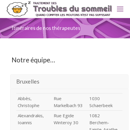
Itinéraires de nos thérapeutes
Notre équipe…
Bruxelles
Abbès,
Rue
1030
Christophe
Markelbach 93
Schaerbeek
Alexandrakis,
Rue Egide
1082
Ioannis
Winteroy 30
Berchem-
Sainte-Agathe