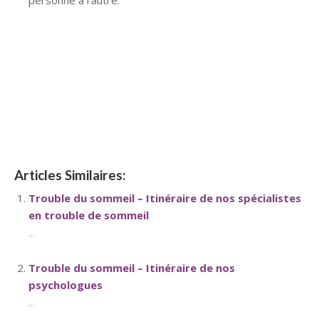
personne à l’autre.
hypnose namur hypnose tournai hypnose mons
hypnose bruxelles hypnose namur hypnose tournai
hypnose mons hypnose hypnose nivelles hypnose
villers-la-ville hypnose braine l alleud hypnose namur
Itinéraire de nos thérapeutes
hypnose tournai hypnose mons hypnose bruxelles
hypnose namur hypnose tournai hypnose mons
Itinéraire de nos thérapeutes
hypnose bruxelles
Articles Similaires:
Trouble du sommeil – Itinéraire de nos spécialistes
en trouble de sommeil
...
Trouble du sommeil – Itinéraire de nos
psychologues
...