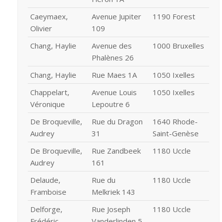
Caeymaex,
Avenue Jupiter
1190 Forest
Olivier
109
Chang, Haylie
Avenue des
1000 Bruxelles
Phalènes 26
Chang, Haylie
Rue Maes 1A
1050 Ixelles
Chappelart,
Avenue Louis
1050 Ixelles
Véronique
Lepoutre 6
De Broqueville,
Rue du Dragon
1640 Rhode-
Audrey
31
Saint-Genèse
De Broqueville,
Rue Zandbeek
1180 Uccle
Audrey
161
Delaude,
Rue du
1180 Uccle
Framboise
Melkriek 143
Delforge,
Rue Joseph
1180 Uccle
Frédéric
Vanderlinden 5