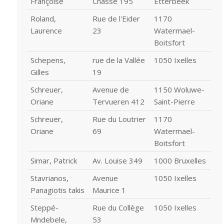
Françoise
Chasse 195
Etterbeek
Roland,
Rue de l'Eider
1170
Laurence
23
Watermael-
Boitsfort
Schepens,
rue de la Vallée
1050 Ixelles
Gilles
19
Schreuer,
Avenue de
1150 Woluwe-
Oriane
Tervueren 412
Saint-Pierre
Schreuer,
Rue du Loutrier
1170
Oriane
69
Watermael-
Boitsfort
Simar, Patrick
Av. Louise 349
1000 Bruxelles
Stavrianos,
Avenue
1050 Ixelles
Panagiotis takis
Maurice 1
Steppé-
Rue du Collège
1050 Ixelles
Mndebele,
53