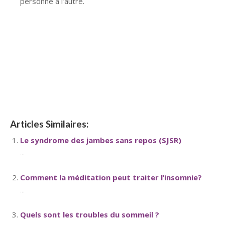
personne à l’autre.
hypnose namur hypnose tournai hypnose mons
hypnose bruxelles hypnose namur hypnose tournai
hypnose mons hypnose hypnose nivelles hypnose
villers-la-ville hypnose braine l alleud hypnose namur
hypnose tournai hypnose mons hypnose bruxelles
hypnose namur hypnose tournai hypnose mons
hypnose bruxelles
Articles Similaires:
Le syndrome des jambes sans repos (SJSR)
...
Comment la méditation peut traiter l’insomnie?
...
Quels sont les troubles du sommeil ?