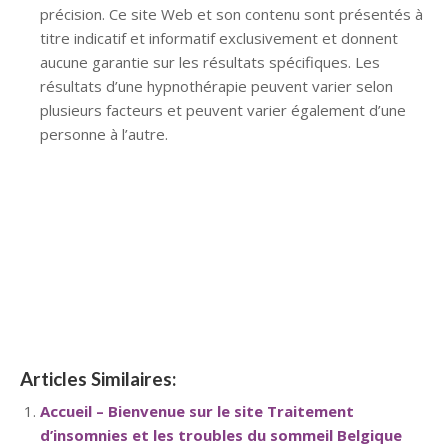
précision. Ce site Web et son contenu sont présentés à
titre indicatif et informatif exclusivement et donnent
aucune garantie sur les résultats spécifiques. Les
résultats d’une hypnothérapie peuvent varier selon
plusieurs facteurs et peuvent varier également d’une
personne à l’autre.
hypnose namur hypnose tournai hypnose mons
hypnose bruxelles hypnose namur hypnose tournai
hypnose mons hypnose hypnose nivelles hypnose
villers-la-ville hypnose braine l alleud hypnose namur
hypnose tournai hypnose mons hypnose bruxelles
hypnose namur hypnose tournai hypnose mons
hypnose bruxelles
Articles Similaires:
Accueil – Bienvenue sur le site Traitement
d’insomnies et les troubles du sommeil Belgique