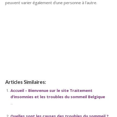
peuvent varier également d’une personne à l’autre.
hypnose namur hypnose tournai hypnose mons hypnose
bruxelles hypnose namur hypnose tournai hypnose mons
hypnose hypnose nivelles hypnose villers-la-ville hypnose
braine l alleud hypnose namur hypnose tournai hypnose
mons hypnose bruxelles hypnose namur hypnose tournai
hypnose mons hypnose bruxelles
thérapie pour trouble du sommeil
thérapie pour anxiété,
stress, burnout
Articles Similaires:
Accueil – Bienvenue sur le site Traitement
d’insomnies et les troubles du sommeil Belgique
...
Quelles sont les causes des troubles du sommeil ?