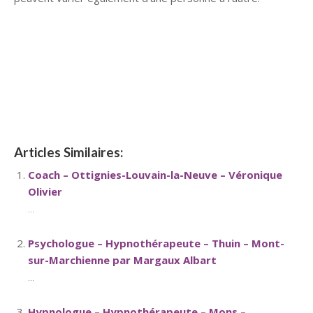
hypnose namur hypnose tournai hypnose mons hypnose
bruxelles hypnose namur hypnose tournai hypnose mons
hypnose hypnose nivelles hypnose villers-la-ville hypnose
braine l alleud hypnose namur hypnose tournai hypnose
mons hypnose bruxelles hypnose namur hypnose tournai
hypnose mons hypnose bruxelles
Articles Similaires:
Coach – Ottignies-Louvain-la-Neuve – Véronique
Olivier
...
Psychologue – Hypnothérapeute – Thuin – Mont-
sur-Marchienne par Margaux Albart
...
Hypnologue – Hypnothérapeute – Mons –