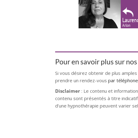
Lauren
Arlon
Pour en savoir plus sur no
Si vous désirez obtenir de plus amples
prendre un rendez-vous
par téléphone
Disclaimer
: Le contenu et information
contenu sont présentés à titre indicati
d’une hypnothérapie peuvent varier sel
hypnose namur hypnose tournai hypno
hypnose villers-la-ville hypnose brai
tournai hypnose mons hypnose bruxell