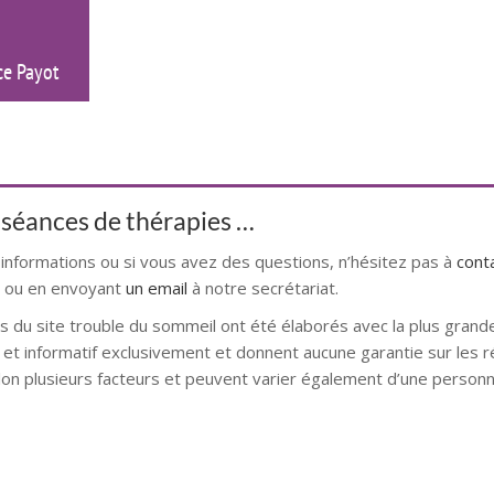
ce Payot
s séances de thérapies …
 informations ou si vous avez des questions, n’hésitez pas à
cont
ou en envoyant
un email
à notre secrétariat.
s du site trouble du sommeil ont été élaborés avec la plus grand
f et informatif exclusivement et donnent aucune garantie sur les r
on plusieurs facteurs et peuvent varier également d’une personne
se mons hypnose bruxelles hypnose namur hypnose tournai hyp
ne l alleud hypnose namur hypnose tournai hypnose mons hypnose
es