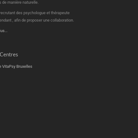
s de manière naturelle.
recrutant des psychologue et thérapeute
endant , afin de proposer une collaboration.
lus...
 Centres
e VitaPsy Bruxelles