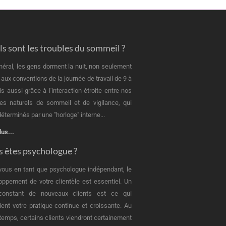
s sont les troubles du sommeil ?
néral, les gens dorment la nuit, non seulement
 aux conventions de la journée de travail de 9 à
is aussi grâce à l'interaction étroite entre nos
es naturels de sommeil et de vigilance, qui
éterminés par une "horloge" interne...
lus...
 êtes psychologue ?
vous en tant que psychologue indépendant, le
oppement de votre clientèle est essentiel. Un
 constant de nouveaux clients est ce qui
ient votre pratique continue et croissante. Au
u temps, certains clients viendront certainement