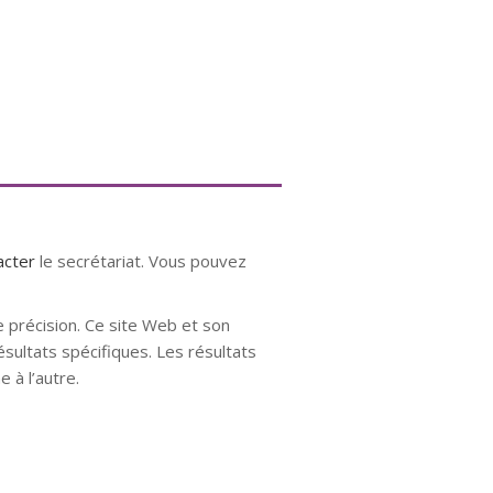
acter
le secrétariat. Vous pouvez
e précision. Ce site Web et son
ésultats spécifiques. Les résultats
 à l’autre.
nose mons hypnose hypnose nivelles
 bruxelles hypnose namur hypnose