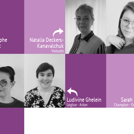
ophe
Natalia Deckers-
t
Kanavalchuk
Vielsalm
Ludivine Ghelein
Sarah 
Léglise - Arlon
Champlon - Ou