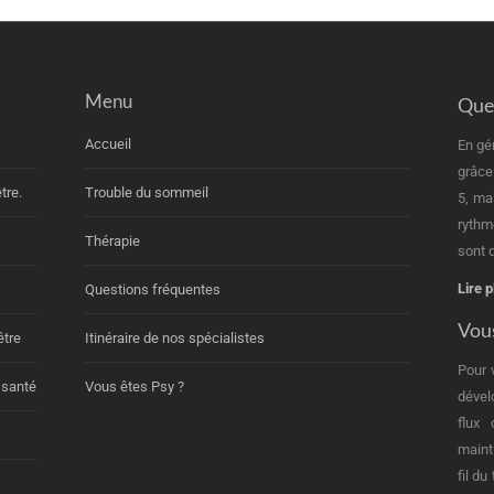
Menu
Quel
Accueil
En gé
grâce
tre.
Trouble du sommeil
5, ma
rythm
Thérapie
sont d
Lire p
Questions fréquentes
Vous
être
Itinéraire de nos spécialistes
Pour 
 santé
Vous êtes Psy ?
dével
flux
maint
fil d