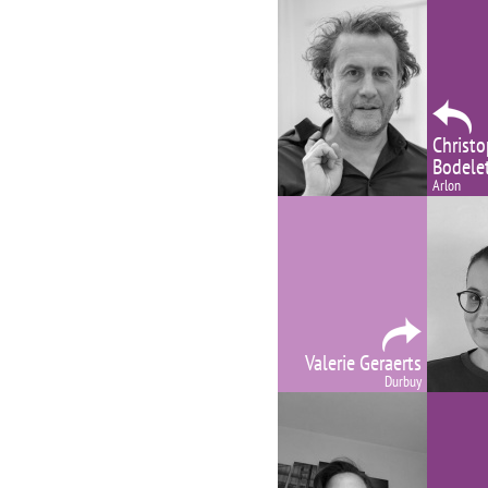
Christ
Bodele
Arlon
Valerie Geraerts
Durbuy