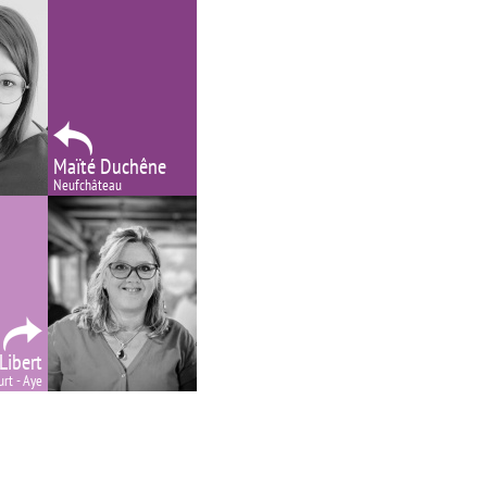
Maïté Duchêne
Neufchâteau
Libert
rt - Aye