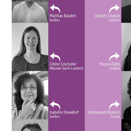
Mathias Baudet
Charles Coulon
Ixelles
Laeken
Celine Couturier
Yousra Dahri
Woluwé-Saint-Lambert
Ixelles
Isabelle Dewallef
Emmanuel Donnet
Ixelles
Forest