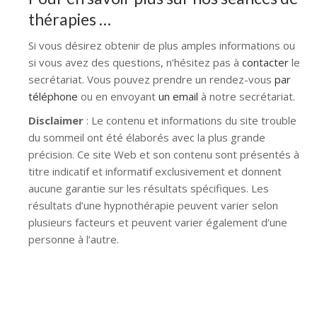
thérapies …
Si vous désirez obtenir de plus amples informations ou
si vous avez des questions, n’hésitez pas à
contacter
le
secrétariat. Vous pouvez prendre un rendez-vous
par
téléphone
ou en envoyant
un email
à notre secrétariat.
Disclaimer
: Le contenu et informations du site trouble
du sommeil ont été élaborés avec la plus grande
précision. Ce site Web et son contenu sont présentés à
titre indicatif et informatif exclusivement et donnent
aucune garantie sur les résultats spécifiques. Les
résultats d’une hypnothérapie peuvent varier selon
plusieurs facteurs et peuvent varier également d’une
personne à l’autre.
hypnose namur hypnose tournai hypnose mons
hypnose bruxelles hypnose namur hypnose tournai
hypnose mons hypnose hypnose nivelles hypnose
villers-la-ville hypnose braine l alleud hypnose namur