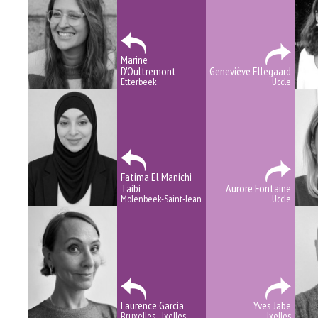
Marine
D'Oultremont
Geneviève Ellegaard
Etterbeek
Uccle
Fatima El Manichi
Taibi
Aurore Fontaine
Molenbeek-Saint-Jean
Uccle
Laurence Garcia
Yves Jabe
Bruxelles - Ixelles
Ixelles