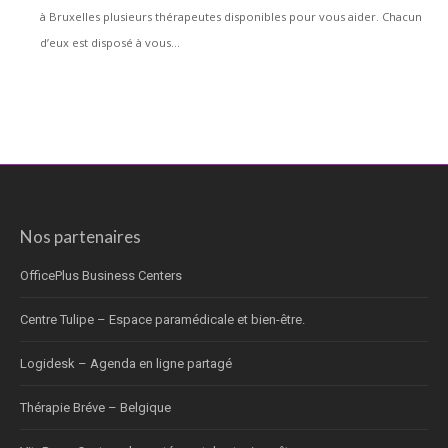
à Bruxelles plusieurs thérapeutes disponibles pour vous aider. Chacun
d’eux est disposé à vous...
Nos partenaires
OfficePlus Business Centers
Centre Tulipe – Espace paramédicale et bien-être.
Logidesk – Agenda en ligne partagé
Thérapie Bréve – Belgique