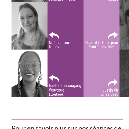
Noémie Jonckeer
Charlotte Petitjean
Ixelles
Saint-Gilles - Ixelles
Gaëlle Tounougang
Woutouo
Justin Xu
Etterbeek
Schaerbeek
Pour en savoir plus sur nos séances de