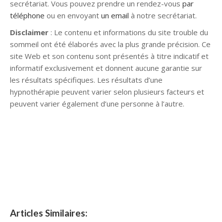
secrétariat. Vous pouvez prendre un rendez-vous
par
téléphone
ou en envoyant
un email
à notre secrétariat.
Disclaimer
: Le contenu et informations du site trouble du
sommeil ont été élaborés avec la plus grande précision. Ce
site Web et son contenu sont présentés à titre indicatif et
informatif exclusivement et donnent aucune garantie sur
les résultats spécifiques. Les résultats d’une
hypnothérapie peuvent varier selon plusieurs facteurs et
peuvent varier également d’une personne à l’autre.
hypnose namur hypnose tournai hypnose mons hypnose
bruxelles hypnose namur hypnose tournai hypnose mons
hypnose hypnose nivelles hypnose villers-la-ville hypnose
braine l alleud hypnose namur hypnose tournai hypnose
mons hypnose bruxelles hypnose namur hypnose tournai
hypnose mons hypnose bruxelles
Articles Similaires: