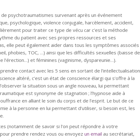
 de psychotraumatismes survenant après un événement
ique, psychologique, violence conjugale, harcèlement, accident,
lièrement pour traiter ce type de vécu car c’est la méthode
 rythme du patient avec ses propres ressources et ses
as, elle peut également aider dans tous les symptômes associés
il, phobies, TOC, …) ainsi que les difficultés sexuelles (baisse de
de l’érection…) et féminines (vaginisme, dyspareunie…).
eprendre contact avec les 5 sens en sortant de l’intellectualisation
cience altéré, c’est un état de conscience élargi qui s’offre à la
observer la situation sous un angle nouveau, lui permettant
raumatique est synonyme de stagnation ; l’hypnose aide à
france en alliant le soin du corps et de l’esprit. Le but de ce
ie à la personne en lui permettant d’utiliser, si besoin est, les
e.
es (notamment de savoir si l’on peut répondre à votre
t pour prendre rendez vous ou envoyez
un email
au secrétariat,