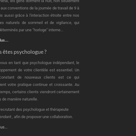
néral, les gens dorment la nuit, non seulement
 aux conventions de la journée de travail de 9 à
is aussi grâce à l'interaction étroite entre nos
es naturels de sommeil et de vigilance, qui
éterminés par une "horloge" interne...
lus...
 êtes psychologue ?
vous en tant que psychologue indépendant, le
oppement de votre clientèle est essentiel. Un
 constant de nouveaux clients est ce qui
ient votre pratique continue et croissante. Au
u temps, certains clients viendront certainement
s de manière naturelle.
recrutant des psychologue et thérapeute
endant , afin de proposer une collaboration.
lus...