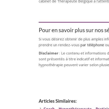
cabinet de Thérapeute Belgique à l’atten
Louvain la Neuve
Pour en savoir plus sur nos 
Si vous désirez obtenir de plus amples in
prendre un rendez-vous
par téléphone
ou
Disclaimer
: Le contenu et informations 
sont présentés à titre indicatif et inform
hypnothérapie peuvent varier selon plusie
hypnose namur hypnose tournai hypnose 
hypnose villers-la-ville hypnose braine 
tournai hypnose mons hypnose bruxelles
Articles Similaires:
Coach – Hypnothérapeute – Pratici