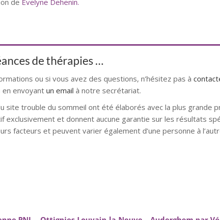
tion de
Evelyne Dehenin.
Hypnothérapeute
Hypnothérapeute
séances de thérapies …
formations ou si vous avez des questions, n’hésitez pas à
contac
 en envoyant
un email
à notre secrétariat.
du site trouble du sommeil ont été élaborés avec la plus grande p
atif exclusivement et donnent aucune garantie sur les résultats spé
urs facteurs et peuvent varier également d’une personne à l’autr
mons hypnose bruxelles hypnose namur hypnose tournai hypnos
l alleud hypnose namur hypnose tournai hypnose mons hypnose br
enne PNL – Ottignies-Louvain-la-Neuve – Auderghem par Vé