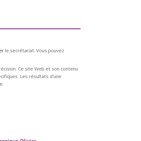
ter
le secrétariat. Vous pouvez
récision. Ce site Web et son contenu
cifiques. Les résultats d’une
e.
e mons hypnose hypnose nivelles
uxelles hypnose namur hypnose
ronique Olivier