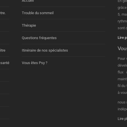
Accueil
En gé
grâce
tre.
Trouble du sommeil
5, ma
rythm
Thérapie
sont d
Lire p
Questions fréquentes
Vous
être
Itinéraire de nos spécialistes
Pour 
 santé
Vous êtes Psy ?
dével
flux
maint
fil d
à vou
nous 
indép
Lire p