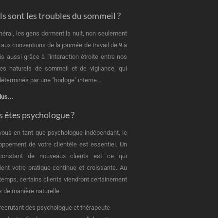
s sont les troubles du sommeil ?
néral, les gens dorment la nuit, non seulement
 aux conventions de la journée de travail de 9 à
is aussi grâce à l'interaction étroite entre nos
es naturels de sommeil et de vigilance, qui
éterminés par une "horloge" interne...
lus...
 êtes psychologue ?
vous en tant que psychologue indépendant, le
oppement de votre clientèle est essentiel. Un
 constant de nouveaux clients est ce qui
ient votre pratique continue et croissante. Au
u temps, certains clients viendront certainement
s de manière naturelle.
recrutant des psychologue et thérapeute