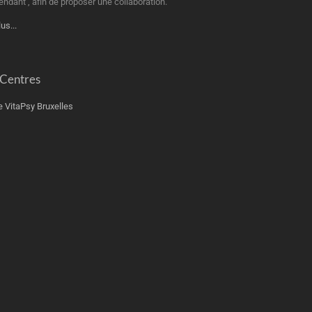
endant , afin de proposer une collaboration.
lus...
 Centres
e VitaPsy Bruxelles