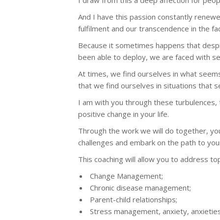
I draw from this a deep affection for peop
And I have this passion constantly renewed
fulfilment and our transcendence in the fac
Because it sometimes happens that despit
been able to deploy, we are faced with s
At times, we find ourselves in what seems
that we find ourselves in situations that 
I am with you through these turbulences,
positive change in your life.
Through the work we will do together, you
challenges and embark on the path to your
This coaching will allow you to address to
Change Management;
Chronic disease management;
Parent-child relationships;
Stress management, anxiety, anxieties