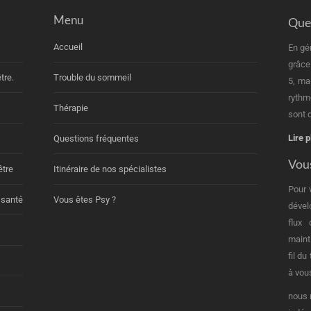
Menu
Quel
Accueil
En gé
grâce
tre.
Trouble du sommeil
5, ma
rythm
Thérapie
sont d
Lire p
Questions fréquentes
Vous
être
Itinéraire de nos spécialistes
Pour 
 santé
Vous êtes Psy ?
dével
flux
maint
fil d
à vou
nous 