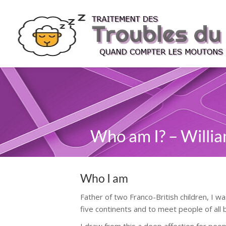
Who am I? – Willi
Who I am
Father of two Franco-British children, I was
five continents and to meet people of all