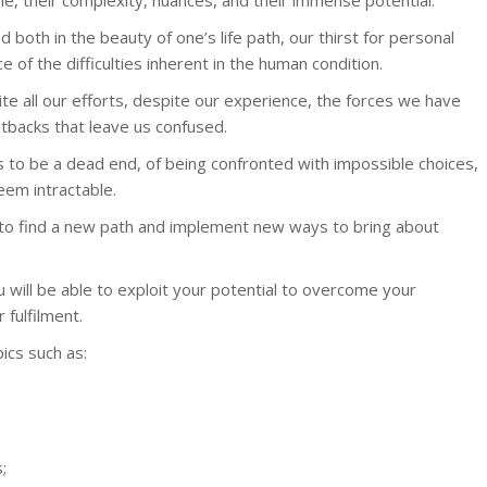
le, their complexity, nuances, and their immense potential.
 both in the beauty of one’s life path, our thirst for personal
e of the difficulties inherent in the human condition.
Coach
e all our efforts, despite our experience, the forces we have
etbacks that leave us confused.
Coach
 to be a dead end, of being confronted with impossible choices,
seem intractable.
Coach
 to find a new path and implement new ways to bring about
 will be able to exploit your potential to overcome your
 fulfilment.
pics such as:
Coach
;