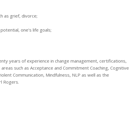
 as grief, divorce;
otential, one’s life goals;
nty years of experience in change management, certifications,
ng areas such as Acceptance and Commitment Coaching, Cognitive
iolent Communication, Mindfulness, NLP as well as the
rl Rogers.
 | William Bordes