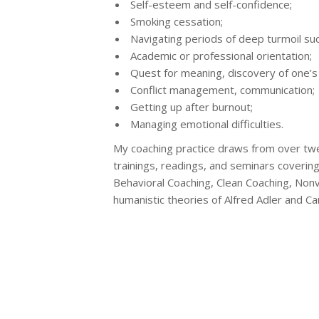
Self-esteem and self-confidence;
Smoking cessation;
Navigating periods of deep turmoil such
Academic or professional orientation;
Quest for meaning, discovery of one’s p
Conflict management, communication;
Getting up after burnout;
Managing emotional difficulties.
My coaching practice draws from over twe
trainings, readings, and seminars coveri
Behavioral Coaching, Clean Coaching, Nonv
humanistic theories of Alfred Adler and Ca
Coach Woluwé-Saint-Lambert