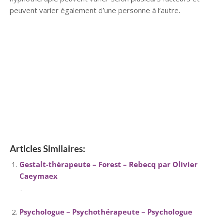
peuvent varier également d’une personne à l’autre.
hypnose namur hypnose tournai hypnose mons hypnose
bruxelles hypnose namur hypnose tournai hypnose mons
hypnose hypnose nivelles hypnose villers-la-ville hypnose
braine l alleud hypnose namur hypnose tournai hypnose
mons hypnose bruxelles hypnose namur hypnose tournai
hypnose mons hypnose bruxelles
Thérapeute Braine-le-Château | Sylvie Daenen
Articles Similaires:
Gestalt-thérapeute – Forest – Rebecq par Olivier
Caeymaex
...
Psychologue – Psychothérapeute – Psychologue