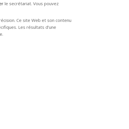
ter
le secrétariat. Vous pouvez
récision. Ce site Web et son contenu
cifiques. Les résultats d’une
e.
e mons hypnose hypnose nivelles
uxelles hypnose namur hypnose