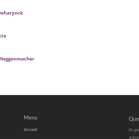
 Deharynck
tte
e Haggenmacher
Menu
Quel
Accueil
En gé
grâce