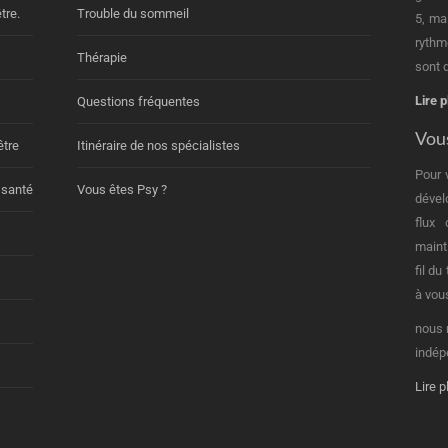
tre.
Trouble du sommeil
5, ma
rythm
Thérapie
sont d
Lire p
Questions fréquentes
Vous
être
Itinéraire de nos spécialistes
Pour 
 santé
Vous êtes Psy ?
dével
flux
maint
fil d
à vou
nous 
indép
Lire p