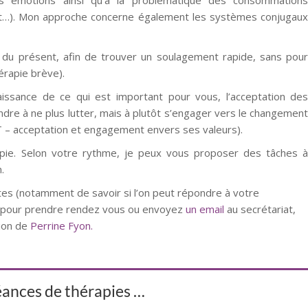
s émotions ainsi qu’à la problématique des consommation
net…). Mon approche concerne également les systèmes conjugau
 du présent, afin de trouver un soulagement rapide, sans pou
érapie brève).
aissance de ce qui est important pour vous, l’acceptation de
re à ne plus lutter, mais à plutôt s’engager vers le changemen
T – acceptation et engagement envers ses valeurs).
rapie. Selon votre rythme, je peux vous proposer des tâches 
.
es (notamment de savoir si l’on peut répondre à votre
t pour prendre rendez vous ou envoyez
un email
au secrétariat,
tion de
Perrine Fyon.
séances de thérapies …