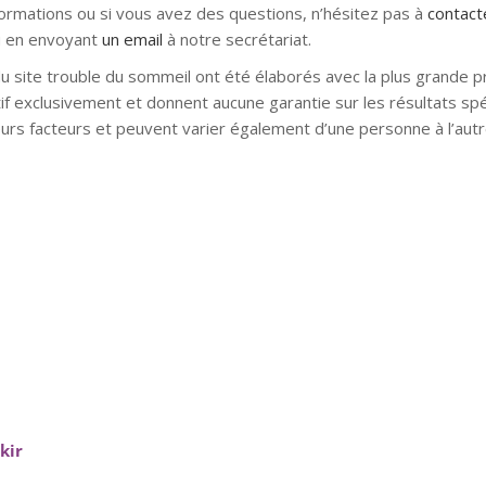
formations ou si vous avez des questions, n’hésitez pas à
contac
 en envoyant
un email
à notre secrétariat.
du site trouble du sommeil ont été élaborés avec la plus grande p
atif exclusivement et donnent aucune garantie sur les résultats spé
urs facteurs et peuvent varier également d’une personne à l’autr
mons hypnose bruxelles hypnose namur hypnose tournai hypnos
l alleud hypnose namur hypnose tournai hypnose mons hypnose br
nne – Perrine Fyon
on
kir