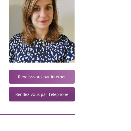
s
x
r
s
t
à
Rendez-vous par Internet
Rendez-vous par Téléphone