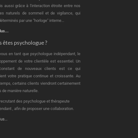
is aussi grâce à l'interaction étroite entre nos
es naturels de sommeil et de vigilance, qui
éterminés par une "horloge" interne...
lus...
 êtes psychologue ?
vous en tant que psychologue indépendant, le
oppement de votre clientèle est essentiel. Un
 constant de nouveaux clients est ce qui
ient votre pratique continue et croissante. Au
u temps, certains clients viendront certainement
s de manière naturelle.
recrutant des psychologue et thérapeute
endant , afin de proposer une collaboration.
lus...