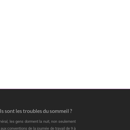
s sont les troubles du sommeil ?
néral, les gens dorment la nuit, non seulement
 aux conventions de la journée de travail de 9 à