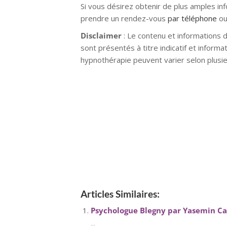
Si vous désirez obtenir de plus amples in
prendre un rendez-vous
par téléphone
ou
Disclaimer
: Le contenu et informations 
sont présentés à titre indicatif et inform
hypnothérapie peuvent varier selon plusie
hypnose namur hypnose tournai hypnose 
hypnose villers-la-ville hypnose braine 
tournai hypnose mons hypnose bruxelles
Psychologue à Flawi
Psychologue à Flawinne – Perrine Fy
Articles Similaires:
Psychologue Blegny par Yasemin Ca
...