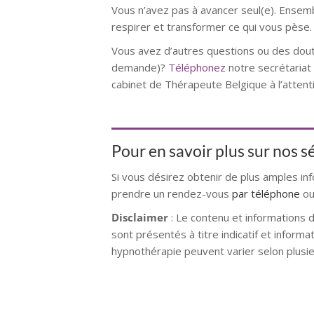
Vous n’avez pas à avancer seul(e). Ense
respirer et transformer ce qui vous pèse.
Vous avez d’autres questions ou des dout
demande)?
Téléphonez
notre secrétaria
cabinet de Thérapeute Belgique à l’atten
Pour en savoir plus sur nos 
Si vous désirez obtenir de plus amples in
prendre un rendez-vous
par téléphone
ou
Disclaimer
: Le contenu et informations 
sont présentés à titre indicatif et inform
hypnothérapie peuvent varier selon plusie
hypnose namur hypnose tournai hypnose 
hypnose villers-la-ville hypnose braine 
tournai hypnose mons hypnose bruxelles