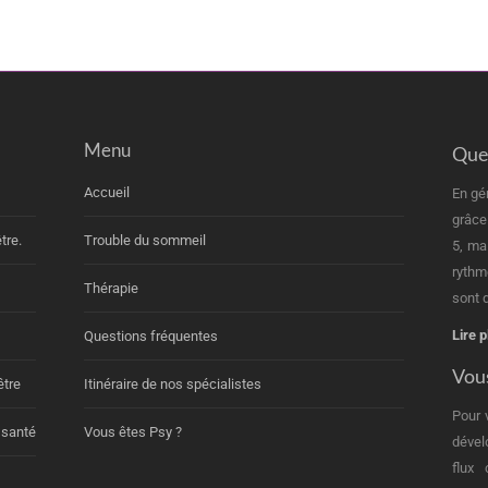
Menu
Quel
Accueil
En gé
grâce
tre.
Trouble du sommeil
5, ma
rythm
Thérapie
sont d
Lire p
Questions fréquentes
Vous
être
Itinéraire de nos spécialistes
Pour 
 santé
Vous êtes Psy ?
dével
flux