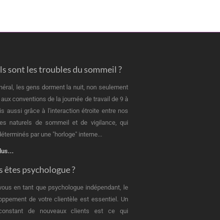
s sont les troubles du sommeil ?
néral, les gens dorment la nuit, non seulement
 aux conventions de la journée de travail de 9 à
is aussi grâce à l'interaction étroite entre nos
es naturels de sommeil et de vigilance, qui
éterminés par une "horloge" interne...
lus...
 êtes psychologue ?
vous en tant que psychologue indépendant, le
oppement de votre clientèle est essentiel. Un
 constant de nouveaux clients est ce qui