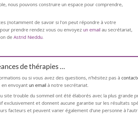
mble, nous pouvons construire un espace pour comprendre,
es (notamment de savoir si l’on peut répondre à votre
t pour prendre rendez vous ou envoyez
un email
au secrétariat,
tion de
Astrid Nieddu.
séances de thérapies …
formations ou si vous avez des questions, n’hésitez pas à
contac
 en envoyant
un email
à notre secrétariat.
du site trouble du sommeil ont été élaborés avec la plus grande p
atif exclusivement et donnent aucune garantie sur les résultats spé
urs facteurs et peuvent varier également d’une personne à l’autr
mons hypnose bruxelles hypnose namur hypnose tournai hypnos
l alleud hypnose namur hypnose tournai hypnose mons hypnose br