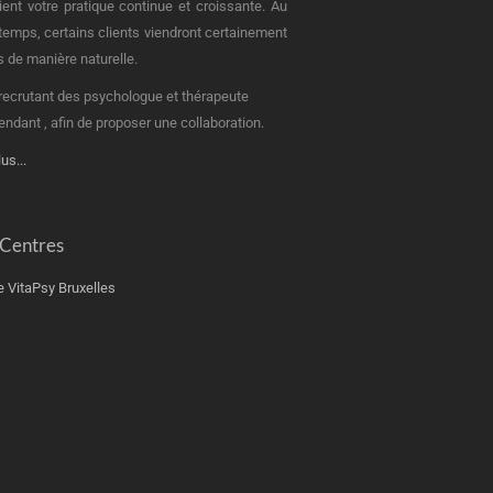
ient votre pratique continue et croissante. Au
u temps, certains clients viendront certainement
s de manière naturelle.
recrutant des psychologue et thérapeute
endant , afin de proposer une collaboration.
lus...
 Centres
e VitaPsy Bruxelles