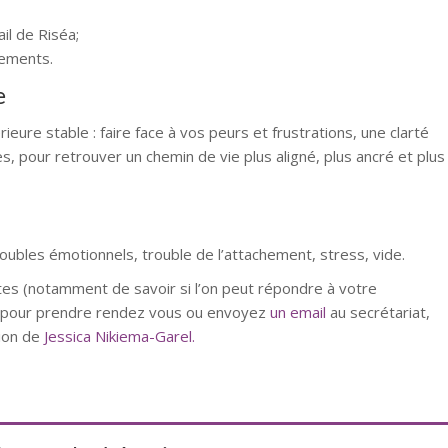
il de Riséa;
gements.
e
eure stable : faire face à vos peurs et frustrations, une clarté
s, pour retrouver un chemin de vie plus aligné, plus ancré et plus
ubles émotionnels, trouble de l’attachement, stress, vide.
es (notamment de savoir si l’on peut répondre à votre
t pour prendre rendez vous ou envoyez
un email
au secrétariat,
tion de
Jessica Nikiema-Garel.
Psychopraticienne
Jessica Nikiema-