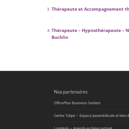
Thérapeute et Accompagnement thé
...
Thérapeute – Hypnothérapeute – Nut
Buchlin
...
Nos partenaires
OfficePlus Business Centers
Centre Tulipe – Espace paramédicale et bien-ê
Logidesk – Agenda en ligne partagé