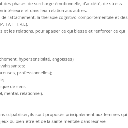
t des phases de surcharge émotionnelle, d’anxiété, de stress
 intérieure et dans leur relation aux autres.
e de l’attachement, la thérapie cognitivo-comportementale et des
, TAT, T.R.E).
s et les relations, pour apaiser ce qui blesse et renforcer ce qui
chement, hypersensibilité, angoisses);
vahissantes;
ureuses, professionnelles);
le;
nque de sens;
 mental, relationnel).
s culpabiliser, ils sont proposés principalement aux femmes qui
jeux du bien-être et de la santé mentale dans leur vie.