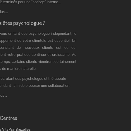
éterminés par une "horloge" interne...
lus...
 êtes psychologue ?
vous en tant que psychologue indépendant, le
oppement de votre clientèle est essentiel. Un
 constant de nouveaux clients est ce qui
ient votre pratique continue et croissante. Au
u temps, certains clients viendront certainement
s de manière naturelle.
recrutant des psychologue et thérapeute
endant , afin de proposer une collaboration.
lus...
 Centres
e VitaPsy Bruxelles