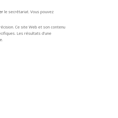
ter
le secrétariat. Vous pouvez
récision. Ce site Web et son contenu
cifiques. Les résultats d’une
e.
e mons hypnose hypnose nivelles
uxelles hypnose namur hypnose