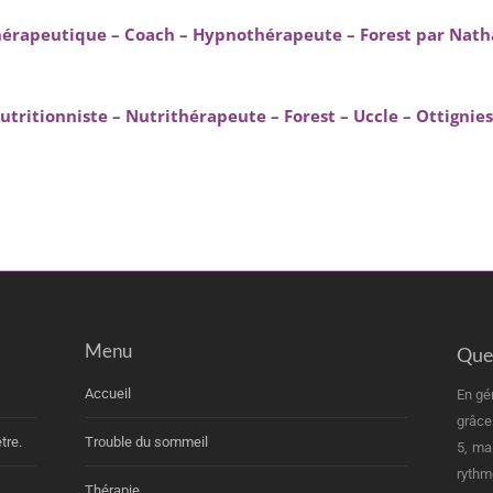
rapeutique – Coach – Hypnothérapeute – Forest par Nath
ritionniste – Nutrithérapeute – Forest – Uccle – Ottignies
Menu
Quel
Accueil
En gé
grâce
tre.
Trouble du sommeil
5, ma
rythm
Thérapie