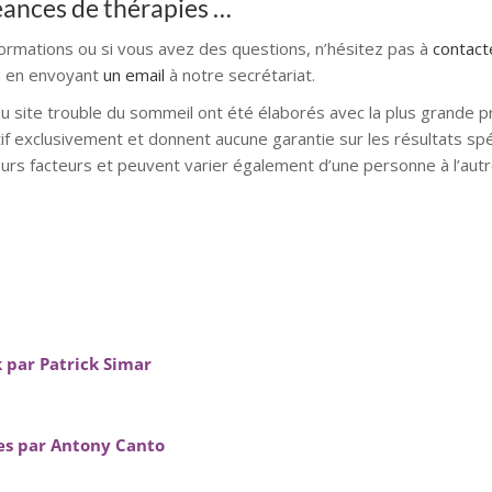
séances de thérapies …
formations ou si vous avez des questions, n’hésitez pas à
contac
 en envoyant
un email
à notre secrétariat.
du site trouble du sommeil ont été élaborés avec la plus grande p
atif exclusivement et donnent aucune garantie sur les résultats spé
urs facteurs et peuvent varier également d’une personne à l’autr
mons hypnose bruxelles hypnose namur hypnose tournai hypnos
l alleud hypnose namur hypnose tournai hypnose mons hypnose br
 par Patrick Simar
s par Antony Canto