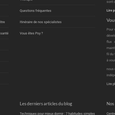
sont d
Lire p
Questions fréquentes
Vous
être
Itinéraire de nos spécialistes
Pour 
 santé
Vous êtes Psy ?
dével
flux
maint
fil d
à vou
nous 
indép
Lire p
Les derniers articles du blog
Nos
Techniques pour mieux dormir : 7 habitudes simples
Centr