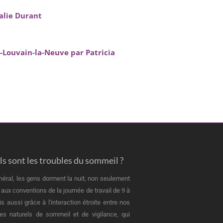
alie Durant
-Louvain-la-Neuve par Patricia
s sont les troubles du sommeil ?
néral, les gens dorment la nuit, non seulement
 aux conventions de la journée de travail de 9 à
is aussi grâce à l'interaction étroite entre nos
es naturels de sommeil et de vigilance, qui