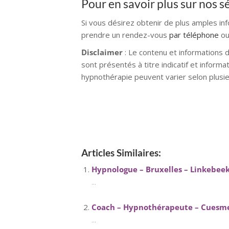
Pour en savoir plus sur nos 
Si vous désirez obtenir de plus amples in
prendre un rendez-vous
par téléphone
ou
Disclaimer
: Le contenu et informations 
sont présentés à titre indicatif et inform
hypnothérapie peuvent varier selon plusie
hypnose namur hypnose tournai hypnose 
hypnose villers-la-ville hypnose braine 
tournai hypnose mons hypnose bruxelles
Articles Similaires:
Hypnologue – Bruxelles – Linkebeek
...
Coach – Hypnothérapeute – Cuesme
...