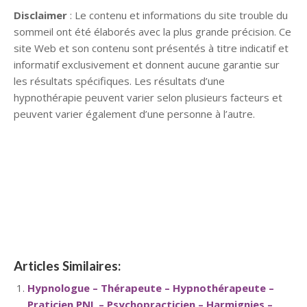
Disclaimer
: Le contenu et informations du site trouble du
sommeil ont été élaborés avec la plus grande précision. Ce
site Web et son contenu sont présentés à titre indicatif et
informatif exclusivement et donnent aucune garantie sur
les résultats spécifiques. Les résultats d’une
hypnothérapie peuvent varier selon plusieurs facteurs et
peuvent varier également d’une personne à l’autre.
hypnose namur hypnose tournai hypnose mons hypnose
bruxelles hypnose namur hypnose tournai hypnose mons
hypnose hypnose nivelles hypnose villers-la-ville hypnose
braine l alleud hypnose namur hypnose tournai hypnose
mons hypnose bruxelles hypnose namur hypnose tournai
hypnose mons hypnose bruxelles
Articles Similaires:
Hypnologue – Thérapeute – Hypnothérapeute –
Praticien PNL – Psychopracticien – Harmignies –