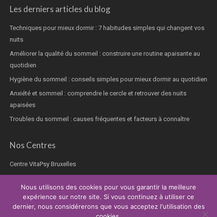
Les derniers articles du blog
Techniques pour mieux dormir : 7 habitudes simples qui changent vos
nuits
Améliorer la qualité du sommeil : construire une routine apaisante au
quotidien
Hygiène du sommeil : conseils simples pour mieux dormir au quotidien
Anxiété et sommeil : comprendre le cercle et retrouver des nuits
apaisées
Troubles du sommeil : causes fréquentes et facteurs à connaître
Nos Centres
Centre VitaPsy Bruxelles
Nous utilisons des cookies pour vous garantir la meilleure
expérience sur notre site. Si vous continuez à utiliser ce
dernier, nous considérerons que vous acceptez l'utilisation des
Copyright © 2026.
Thérapie trouble du sommeil
Tous droits réservés.
cookies.