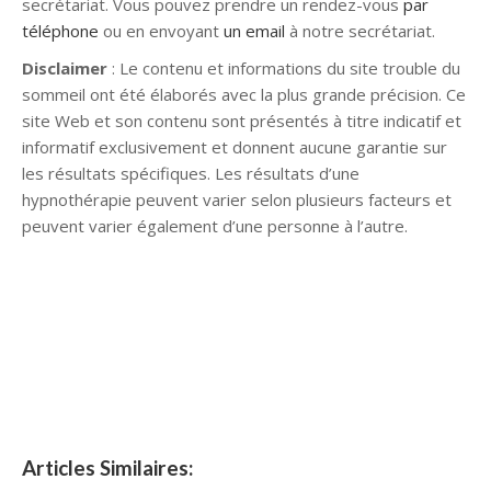
secrétariat. Vous pouvez prendre un rendez-vous
par
téléphone
ou en envoyant
un email
à notre secrétariat.
Disclaimer
: Le contenu et informations du site trouble du
sommeil ont été élaborés avec la plus grande précision. Ce
site Web et son contenu sont présentés à titre indicatif et
informatif exclusivement et donnent aucune garantie sur
les résultats spécifiques. Les résultats d’une
hypnothérapie peuvent varier selon plusieurs facteurs et
peuvent varier également d’une personne à l’autre.
hypnose namur hypnose tournai hypnose mons hypnose
bruxelles hypnose namur hypnose tournai hypnose mons
hypnose hypnose nivelles hypnose villers-la-ville hypnose
braine l alleud hypnose namur hypnose tournai hypnose
mons hypnose bruxelles hypnose namur hypnose tournai
hypnose mons hypnose bruxelles
Articles Similaires: