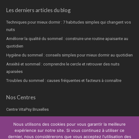
Les derniers articles du blog
Techniques pour mieux dormir : 7 habitudes simples qui changent vos
nuits
Améliorer la qualité du sommeil : construire une routine apaisante au
quotidien
Hygiène du sommeil : conseils simples pour mieux dormir au quotidien
Anxiété et sommeil : comprendre le cercle et retrouver des nuits
apaisées
Troubles du sommeil : causes fréquentes et facteurs à connaître
Nos Centres
Centre VitaPsy Bruxelles
Nous utilisons des cookies pour vous garantir la meilleure
expérience sur notre site. Si vous continuez à utiliser ce
dernier, nous considérerons que vous acceptez l'utilisation des
Copyright © 2026.
Thérapie trouble du sommeil
Tous droits réservés.