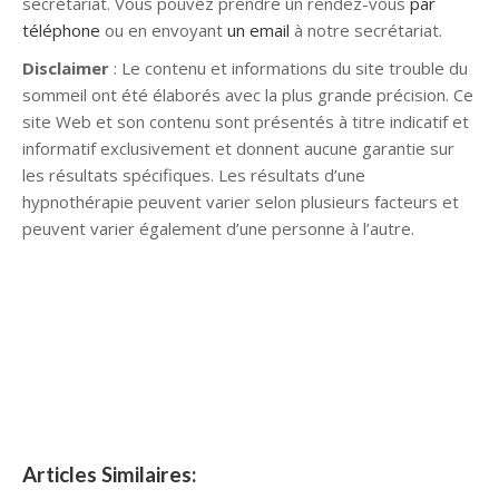
secrétariat. Vous pouvez prendre un rendez-vous
par
téléphone
ou en envoyant
un email
à notre secrétariat.
Disclaimer
: Le contenu et informations du site trouble du
sommeil ont été élaborés avec la plus grande précision. Ce
site Web et son contenu sont présentés à titre indicatif et
informatif exclusivement et donnent aucune garantie sur
les résultats spécifiques. Les résultats d’une
hypnothérapie peuvent varier selon plusieurs facteurs et
peuvent varier également d’une personne à l’autre.
hypnose namur hypnose tournai hypnose mons hypnose
bruxelles hypnose namur hypnose tournai hypnose mons
hypnose hypnose nivelles hypnose villers-la-ville hypnose
braine l alleud hypnose namur hypnose tournai hypnose
mons hypnose bruxelles hypnose namur hypnose tournai
hypnose mons hypnose bruxelles
Articles Similaires: