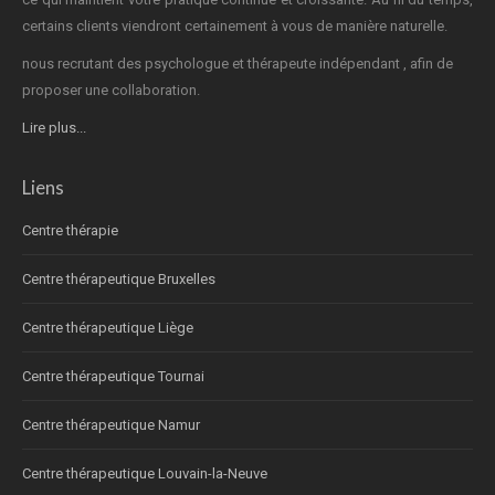
certains clients viendront certainement à vous de manière naturelle.
nous recrutant des psychologue et thérapeute indépendant , afin de
proposer une collaboration.
Lire plus...
Liens
Centre thérapie
Centre thérapeutique Bruxelles
Centre thérapeutique Liège
Centre thérapeutique Tournai
Centre thérapeutique Namur
Centre thérapeutique Louvain-la-Neuve