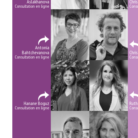
Aslakhanova
Chri
Consultation en ligne
Consu
Antonia
Bahtchevanova
Chri
Consultation en ligne
Consu
Hanane Boguz
Ruth
Consultation en ligne
Consu