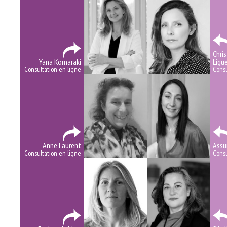
Chris
Yana Kornaraki
Ligu
Consultation en ligne
Consu
Anne Laurent
Assu
Consultation en ligne
Consu