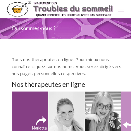
Qui sommes-nous ?
Tous nos thérapeutes en ligne. Pour mieux nous
connaître cliquez sur nos noms. Vous serez dirigé vers
nos pages personnelles respectives.
Nos thérapeutes en ligne
Marietta