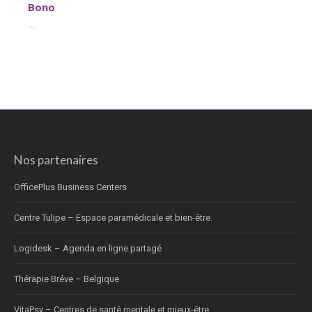
Bono
...
Nos partenaires
OfficePlus Business Centers
Centre Tulipe – Espace paramédicale et bien-être.
Logidesk – Agenda en ligne partagé
Thérapie Bréve – Belgique
VitaPsy – Centres de santé mentale et mieux-être